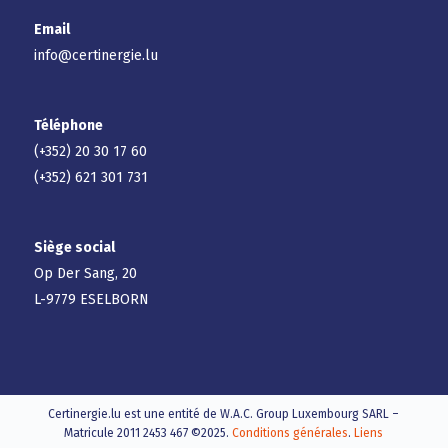
Email
info@certinergie.lu
Téléphone
(+352) 20 30 17 60
(+352) 621 301 731
Siège social
Op Der Sang, 20
L-9779 ESELBORN
Certinergie.lu est une entité de W.A.C. Group Luxembourg SARL –
Matricule 2011 2453 467 ©2025.
Conditions générales
.
Liens