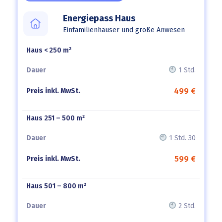
Energiepass Haus
Einfamilienhäuser und große Anwesen
Haus < 250 m²
Kategorie
Dauer
Preis
inkl.
1 Std.
MwSt.
499 €
Haus 251 – 500 m²
1 Std. 30
599 €
Haus 501 – 800 m²
2 Std.