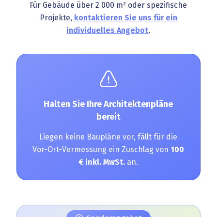
Für Gebäude über 2 000 m² oder spezifische
Projekte,
kontaktieren Sie uns für ein
individuelles Angebot
.
Halten Sie Ihre Architektenpläne
bereit
Liegen keine Baupläne vor, fällt für die
Vor-Ort-Vermessung ein Zuschlag von
100
€ inkl. MwSt.
an.